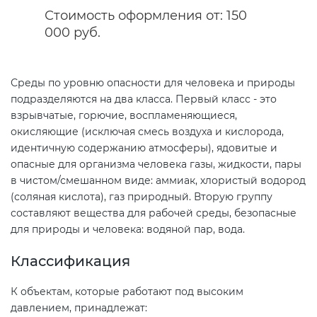
Стоимость оформления от: 150
000 руб.
Сертификация спортивных
товаров
Среды по уровню опасности для человека и природы
Сертификация электротехники
подразделяются на два класса. Первый класс - это
взрывчатые, горючие, воспламеняющиеся,
окисляющие (исключая смесь воздуха и кислорода,
Сертификация ресурсов
идентичную содержанию атмосферы), ядовитые и
опасные для организма человека газы, жидкости, пары
в чистом/смешанном виде: аммиак, хлористый водород
Остальное
(соляная кислота), газ природный. Вторую группу
составляют вещества для рабочей среды, безопасные
БАДы
для природы и человека: водяной пар, вода.
Классификация
К объектам, которые работают под высоким
давлением, принадлежат: