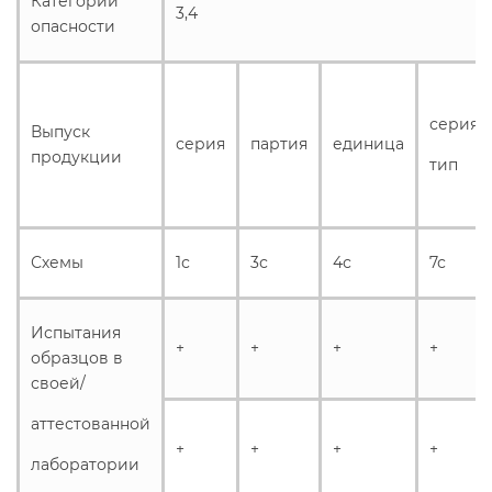
Категории
3,4
опасности
серия,
Выпуск
серия
партия
единица
продукции
тип
Схемы
1с
3с
4с
7с
Испытания
+
+
+
+
образцов в
своей/
аттестованной
+
+
+
+
лаборатории