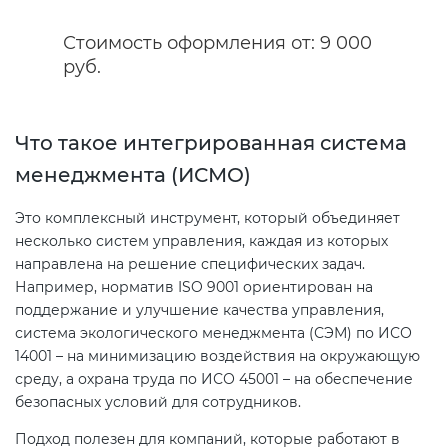
электромагнитной
Стоимость оформления от: 9 000
совместимости (ТР ТС 020)
руб.
Сертификация детских товаров
(ТР ТС 007)
Что такое интегрированная система
менеджмента (ИСМО)
Сертификация товаров легкой
промышленности (ТР ТС 017)
Это комплексный инструмент, который объединяет
несколько систем управления, каждая из которых
направлена на решение специфических задач.
Сертификация промышленного
Например, норматив ISO 9001 ориентирован на
оборудования (ТР ТС 010)
поддержание и улучшение качества управления,
система экологического менеджмента (СЭМ) по ИСО
Сертификация средств
14001 – на минимизацию воздействия на окружающую
индивидуальной защиты (ТР ТС
среду, а охрана труда по ИСО 45001 – на обеспечение
019)
безопасных условий для сотрудников.
Подход полезен для компаний, которые работают в