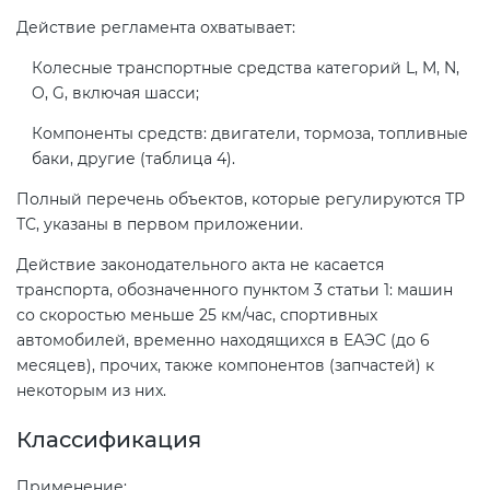
Действие регламента охватывает:
Сертификация спортивных
Колесные транспортные средства категорий L, M, N,
товаров
O, G, включая шасси;
Компоненты средств: двигатели, тормоза, топливные
Сертификация электротехники
баки, другие (таблица 4).
Полный перечень объектов, которые регулируются ТР
Сертификация ресурсов
ТС, указаны в первом приложении.
Действие законодательного акта не касается
Остальное
транспорта, обозначенного пунктом 3 статьи 1: машин
со скоростью меньше 25 км/час, спортивных
автомобилей, временно находящихся в ЕАЭС (до 6
БАДы
месяцев), прочих, также компонентов (запчастей) к
некоторым из них.
Классификация
Применение: