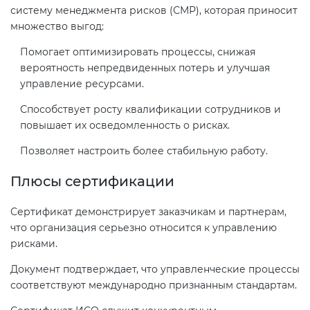
систему менеджмента рисков (СМР), которая приносит
электромагнитной
множество выгод:
совместимости (ТР ТС 020)
Помогает оптимизировать процессы, снижая
вероятность непредвиденных потерь и улучшая
Сертификация детских товаров
управление ресурсами.
(ТР ТС 007)
Способствует росту квалификации сотрудников и
повышает их осведомленность о рисках.
Сертификация товаров легкой
промышленности (ТР ТС 017)
Позволяет настроить более стабильную работу.
Плюсы сертификации
Сертификация промышленного
оборудования (ТР ТС 010)
Сертификат демонстрирует заказчикам и партнерам,
что организация серьезно относится к управлению
Сертификация средств
рисками.
индивидуальной защиты (ТР ТС
Документ подтверждает, что управленческие процессы
019)
соответствуют международно признанным стандартам.