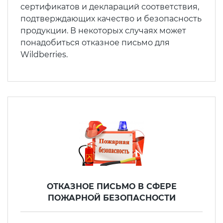
сертификатов и деклараций соответствия,
электромагнитной
подтверждающих качество и безопасность
совместимости (ТР ТС 020)
продукции. В некоторых случаях может
понадобиться отказное письмо для
Сертификация детских товаров
Wildberries.
(ТР ТС 007)
Сертификация товаров легкой
промышленности (ТР ТС 017)
Сертификация промышленного
оборудования (ТР ТС 010)
Сертификация средств
индивидуальной защиты (ТР ТС
ОТКАЗНОЕ ПИСЬМО В СФЕРЕ
019)
ПОЖАРНОЙ БЕЗОПАСНОСТИ