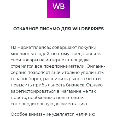
Декларация ТР ТС
Сертификация спортивных
товаров
ОТКАЗНОЕ ПИСЬМО ДЛЯ WILDBERRIES
Декларирование косметики (ТР
ТС 009)
Сертификация электротехники
На маркетплейсах совершают покупки
Декларирование оборудования
Сертификация ресурсов
миллионы людей, поэтому представлять
по схеме 5Д (ТР ТС 010)
свои товары на интернет-площадке
стремятся все предприниматели. Онлайн-
Остальное
Декларирование пищевой
сервис позволяет значительно увеличить
продукции (ТР ТС 021)
товарооборот, расширить рынок сбыта и
БАДы
повысить прибыльность бизнеса. Однако
зарегистрироваться в магазине не так
Декларирование алкогольной
просто, необходимо подготовить
продукции (ТР ЕАЭС 047)
сопроводительную документацию.
Особое внимание уделяется наличию
Декларирование