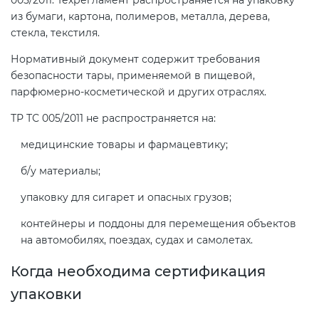
005/2011. Техрегламент распространяется на упаковку
из бумаги, картона, полимеров, металла, дерева,
стекла, текстиля.
Декларация ТР ТС
Нормативный документ содержит требования
безопасности тары, применяемой в пищевой,
Декларирование косметики (ТР
парфюмерно-косметической и других отраслях.
ТС 009)
ТР ТС 005/2011 не распространяется на:
Декларирование оборудования
медицинские товары и фармацевтику;
по схеме 5Д (ТР ТС 010)
б/у материалы;
Декларирование пищевой
упаковку для сигарет и опасных грузов;
продукции (ТР ТС 021)
контейнеры и поддоны для перемещения объектов
на автомобилях, поездах, судах и самолетах.
Декларирование алкогольной
Когда необходима сертификация
продукции (ТР ЕАЭС 047)
упаковки
Декларирование