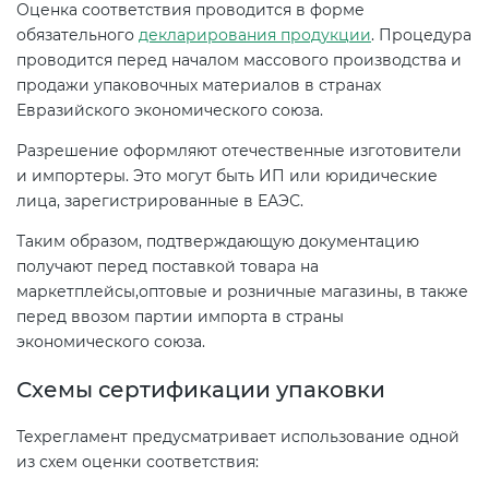
Оценка соответствия проводится в форме
электромагнитной
обязательного
декларирования продукции
. Процедура
совместимости (ТР ТС 020)
проводится перед началом массового производства и
продажи упаковочных материалов в странах
Сертификация детских товаров
Евразийского экономического союза.
(ТР ТС 007)
Разрешение оформляют отечественные изготовители
и импортеры. Это могут быть ИП или юридические
Сертификация товаров легкой
лица, зарегистрированные в ЕАЭС.
промышленности (ТР ТС 017)
Таким образом, подтверждающую документацию
получают перед поставкой товара на
Сертификация промышленного
маркетплейсы,оптовые и розничные магазины, в также
оборудования (ТР ТС 010)
перед ввозом партии импорта в страны
экономического союза.
Сертификация средств
Схемы сертификации упаковки
индивидуальной защиты (ТР ТС
019)
Техрегламент предусматривает использование одной
из схем оценки соответствия: