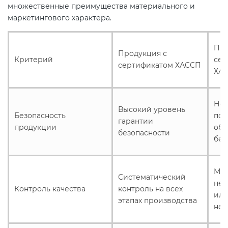
множественные преимущества материального и
маркетингового характера.
Про
Продукция с
Критерий
сер
сертификатом ХАССП
ХА
Нет
Высокий уровень
Безопасность
под
гарантии
продукции
обе
безопасности
без
Мож
Систематический
неп
Контроль качества
контроль на всех
ил
этапах производства
нед