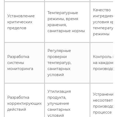
Качество
Температурные
Установление
ингредиент
режимы, время
критических
условия хра
хранения,
пределов
температур
санитарные нормы
режимы
Регулярные
Разработка
проверки
Контроль ка
системы
температур,
на каждом э
мониторинга
санитарных
производст
условий
Утилизация
Устранение
Разработка
продукта,
несоответст
корректирующих
улучшение
производст
действий
санитарных
процессе
условий