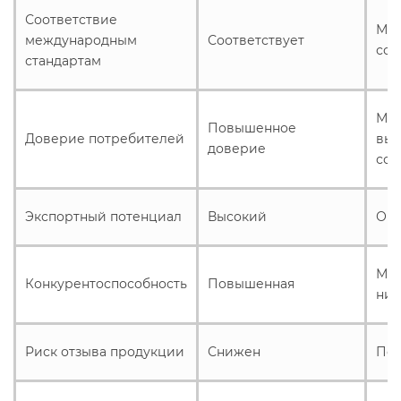
Соответствие
Мож
международным
Соответствует
соо
стандартам
Мо
Повышенное
Доверие потребителей
выз
доверие
сом
Экспортный потенциал
Высокий
Огр
Мож
Конкурентоспособность
Повышенная
ни
Риск отзыва продукции
Снижен
По