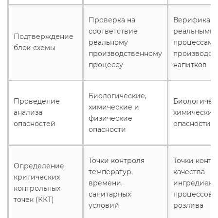
Проверка на
Верификаци
соответствие
реальными
Подтверждение
реальному
процессами
блок-схемы
производственному
производст
процессу
напитков
Биологические,
Проведение
Биологичес
химические и
анализа
химические
физические
опасностей
опасности
опасности
Точки контроля
Точки контр
Определение
температур,
качества
критических
времени,
ингредиент
контрольных
санитарных
процессов
точек (ККТ)
условий
розлива