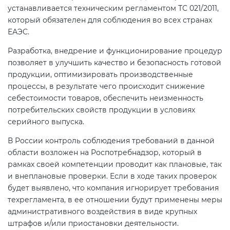
устанавливается техническим регламентом ТС 021/2011,
электромагнитной
который обязателен для соблюдения во всех странах
совместимости (ТР ТС 020)
ЕАЭС.
Разработка, внедрение и функционирование процедур
Сертификация детских товаров
позволяет в улучшить качество и безопасность готовой
(ТР ТС 007)
продукции, оптимизировать производственные
процессы, в результате чего происходит снижение
Сертификация товаров легкой
себестоимости товаров, обеспечить неизменность
промышленности (ТР ТС 017)
потребительских свойств продукции в условиях
серийного выпуска.
Сертификация промышленного
В России контроль соблюдения требований в данной
оборудования (ТР ТС 010)
области возложен на Роспотребнадзор, который в
рамках своей компетенции проводит как плановые, так
и внеплановые проверки. Если в ходе таких проверок
Сертификация средств
будет выявлено, что компания игнорирует требования
индивидуальной защиты (ТР ТС
техрегламента, в ее отношении будут применены меры
019)
административного воздействия в виде крупных
штрафов и/или приостановки деятельности.