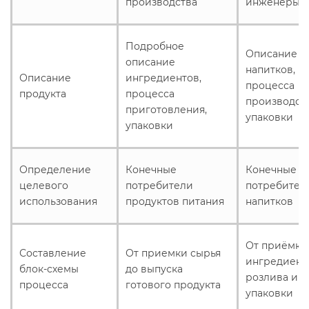
производства
инженеры
Подробное
Описание с
описание
напитков,
Описание
ингредиентов,
процесса
продукта
процесса
производств
приготовления,
упаковки
упаковки
Определение
Конечные
Конечные
целевого
потребители
потребител
использования
продуктов питания
напитков
От приёмки
Составление
От приемки сырья
ингредиент
блок-схемы
до выпуска
розлива и
процесса
готового продукта
упаковки