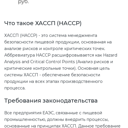
руб.
Декларация ТР ТС
Сертификация спортивных
Что такое ХАССП (HACCP)
товаров
Декларирование косметики (ТР
ХАССП (HACCP) - это система менеджмента
ТС 009)
Сертификация электротехники
безопасности пищевой продукции, основанная на
анализе рисков и контроле критических точек.
Аббревиатура HACCP расшифровывается как Hazard
Декларирование оборудования
Сертификация ресурсов
Analysis and Critical Control Points (Анализ рисков и
по схеме 5Д (ТР ТС 010)
критические контрольные точки). Основная цель
Остальное
системы ХАССП - обеспечение безопасности
Декларирование пищевой
продукции на всех этапах производственного
продукции (ТР ТС 021)
процесса.
БАДы
Требования законодательства
Декларирование алкогольной
продукции (ТР ЕАЭС 047)
Все предприятия ЕАЭС, связанные с пищевой
промышленностью, должны внедрить процессы,
Декларирование
основанные на принципах ХАССП. Данное требование