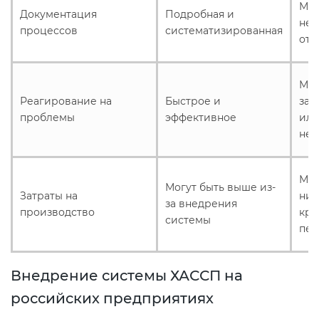
Мож
Документация
Подробная и
неп
процессов
систематизированная
отс
Мож
Реагирование на
Быстрое и
зам
проблемы
эффективное
ил
не
Мог
Могут быть выше из-
Затраты на
ниж
за внедрения
производство
кра
системы
пер
Внедрение системы ХАССП на
российских предприятиях