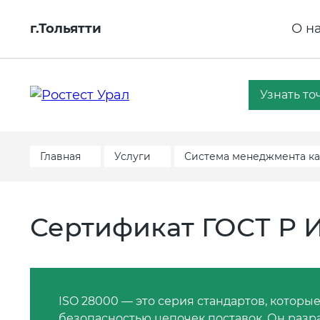
г.Тольятти
О н
Узнать то
Главная
Услуги
Система менеджмента ка
Сертификат ГОСТ Р И
ISO 28000 — это серия стандартов, которы
безопасностью цепочек поставок. Он разр