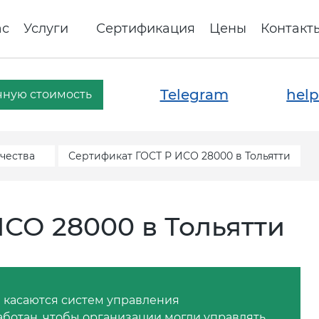
ас
Услуги
Сертификация
Цены
Контакт
Telegram
help
чную стоимость
чества
Сертификат ГОСТ Р ИСО 28000 в Тольятти
СО 28000 в Тольятти
е касаются систем управления
аботан, чтобы организации могли управлять