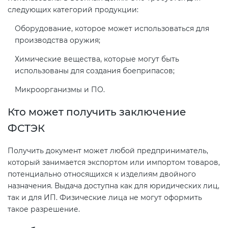
следующих категорий продукции:
Декларация ТР ТС
Оборудование, которое может использоваться для
Сертификация спортивных
производства оружия;
товаров
Декларирование косметики (ТР
Химические вещества, которые могут быть
ТС 009)
использованы для создания боеприпасов;
Сертификация электротехники
Микроорганизмы и ПО.
Декларирование оборудования
Сертификация ресурсов
Кто может получить заключение
по схеме 5Д (ТР ТС 010)
ФСТЭК
Остальное
Декларирование пищевой
Получить документ может любой предприниматель,
продукции (ТР ТС 021)
БАДы
который занимается экспортом или импортом товаров,
потенциально относящихся к изделиям двойного
Декларирование алкогольной
назначения. Выдача доступна как для юридических лиц,
продукции (ТР ЕАЭС 047)
так и для ИП. Физические лица не могут оформить
такое разрешение.
Декларирование