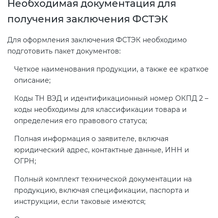
Необходимая документация для
электромагнитной
получения заключения ФСТЭК
совместимости (ТР ТС 020)
Для оформления заключения ФСТЭК необходимо
Сертификация детских товаров
подготовить пакет документов:
(ТР ТС 007)
Четкое наименования продукции, а также ее краткое
описание;
Сертификация товаров легкой
Коды ТН ВЭД и идентификационный номер ОКПД 2 –
промышленности (ТР ТС 017)
коды необходимы для классификации товара и
определения его правового статуса;
Сертификация промышленного
Полная информация о заявителе, включая
оборудования (ТР ТС 010)
юридический адрес, контактные данные, ИНН и
ОГРН;
Сертификация средств
Полный комплект технической документации на
индивидуальной защиты (ТР ТС
продукцию, включая спецификации, паспорта и
019)
инструкции, если таковые имеются;