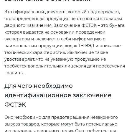
2008
Сертификация бытовой техники
Сертификат ГОСТ Р ИСО/МЭК
Это официальный документ, который подтверждает,
О безопасности дорог (ТР ТС
20000-1-2021
что определенная продукция не относится к товарам
014/2011)
Сертификат ГОСТ Р ИСО 20121-
Сертификация легкой
двойного назначения. Заключение ФСТЭК – это бумага,
2014
промышленности
Сертификат ГОСТ Р ИСО 26000-
которая выдается на основании проведенной
О безопасности оборудования
2012
экспертизы и включает в себя информацию о
для работы во взрывоопасных
наименовании продукции, кодах ТН ВЭД и описание
Сертификат ГОСТ Р 56404-2021
Сертификация мебели
средах (ТР ТС 012/2011)
технических характеристик. Заключение также
Сертификат ГОСТ Р ИСО/МЭК
удостоверяет, что на указанную продукцию не
27001-2021
Сертификат ГОСТ Р 55267-2012
Сертификация упаковки
требуется дополнительная лицензия для пересечения
ТР ТС 011/2011 «Безопасность
границы.
лифтов»
Сертификат на ИСМ
Декларация ГОСТ Р
Сертификация импортной
Для чего необходимо
продукции
О требованиях к средствам
идентификационное заключение
Добровольная сертификация
обеспечения пожарной
ФСТЭК
продукции ГОСТ Р
безопасности и пожаротушения
Сертификация для
маркетплейсов
Оно необходимо для предотвращения незаконного
Добровольный сертификат на
Декларация соответствия ТР ТС
вывоза товаров, которые могут быть потенциально
услуги
004/2011
использованы в военных целях. Оно требуется для
Сертификация детских товаров