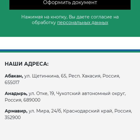
Оформить документ
Декларация ТР ТС
Нажимая на кнопку, Вы даете согласие на
Сертификация спортивных
обработку
персональных данных
товаров
Декларирование косметики (ТР
ТС 009)
Сертификация электротехники
Декларирование оборудования
Сертификация ресурсов
НАШИ АДРЕСА:
по схеме 5Д (ТР ТС 010)
Абакан,
ул. Щетинкина, 65, Респ. Хакасия, Россия,
Остальное
655017
Декларирование пищевой
Анадырь,
ул. Отке, 19, Чукотский автономный округ,
продукции (ТР ТС 021)
БАДы
Россия, 689000
Армавир,
ул. Мира, 24/б, Краснодарский край, Россия,
Декларирование алкогольной
352900
продукции (ТР ЕАЭС 047)
Декларирование