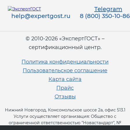
электромагнитной
Telegram
совместимости (ТР ТС 020)
help@expertgost.ru
8 (800) 350-10-86
Сертификация детских товаров
(ТР ТС 007)
© 2010-2026 «ЭкспертГОСТ» –
сертификационный центр.
Сертификация товаров легкой
промышленности (ТР ТС 017)
Политика конфиденциальности
Пользовательское соглашение
Сертификация промышленного
Карта сайта
оборудования (ТР ТС 010)
Прайс
Отзывы
Сертификация средств
индивидуальной защиты (ТР ТС
Нижний Новгород, Комсомольское шоссе 2а, офис 513.1
019)
Услуги осуществляет организация: Общество с
ограниченной ответственностью "Новастандарт", №
RA.RU.13СТ11.